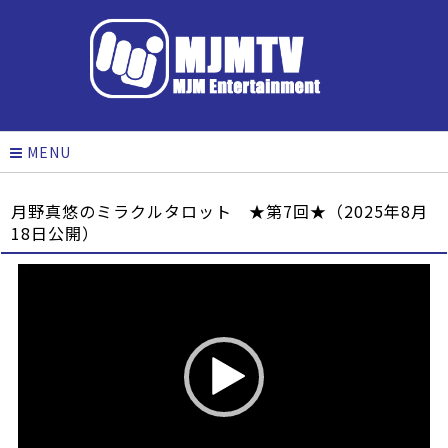
MENU
月野真悠のミラクルタロット ★第7回★（2025年8月
18日公開）
動
画
プ
レ
ー
ヤ
ー